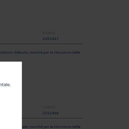
CODICE:
Z252467
olazioni delicate, nonché per la rimozione della
ntale.
CODICE:
Z252468
olazioni delicate, nonché per la rimozione della