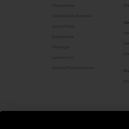
Micromotori
NS
Odontoiatria Portatile
Ne
Igiene Orale
Ne
Endodonzia
Ev
Chirurgia
Ga
Laboratorio
Igiene e Manutenzione
Pr
Pr