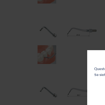
Questo
Se siet