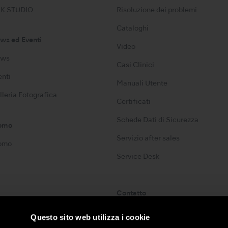
K STUDIO
Risoluzione dei problemi
Cataloghi
ws ed Eventi
Video
ws
Casi Clinici
enti
Manuali Utente
lleria Fotografica
Certificati
Schede Dati di Sicurezza
omo
Servizio after sales
omo
Service Desk
Contatto
Lista dei Contatti
Questo sito web utilizza i cookie