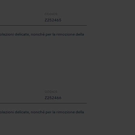
CODICE:
Z252465
olazioni delicate, nonché per la rimozione della
CODICE:
Z252466
olazioni delicate, nonché per la rimozione della