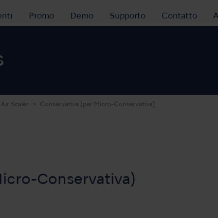
nti
Promo
Demo
Supporto
Contatto
A
s
Air Scaler
Conservativa (per Micro-Conservativa)
Micro-Conservativa)