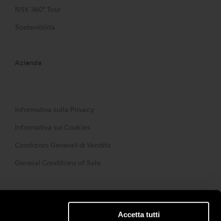
NSK 360° Tour
Sostenibilità
Azienda
Informativa sulla Privacy
Informativa sui Cookies
Condizioni Generali di Vendita
General Conditions of Sale
Accetta tutti