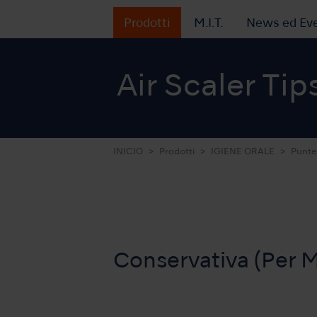
Prodotti
M.I.T.
News ed Eve
Air Scaler Tip
INICIO
Prodotti
IGIENE ORALE
Punte 
Conservativa (Per 