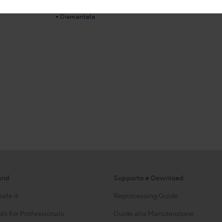
carie nella regione cervicale e in quella interprossimale.
• Diamantata
and
Supporto e Download
ate it
Reprocessing Guide
ls for Professionals
Guide alla Manutenzione