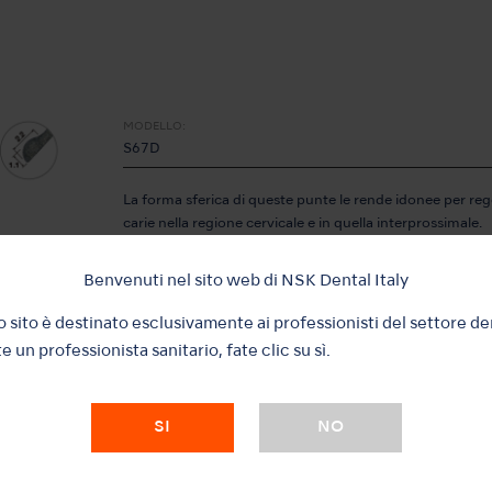
MODELLO:
S67D
La forma sferica di queste punte le rende idonee per reg
carie nella regione cervicale e in quella interprossimale.
• Diamantata
Benvenuti nel sito web di NSK Dental Italy
 sito è destinato esclusivamente ai professionisti del settore de
e un professionista sanitario, fate clic su sì.
MODELLO:
SI
NO
S68D
La forma sferica di queste punte le rende idonee per reg