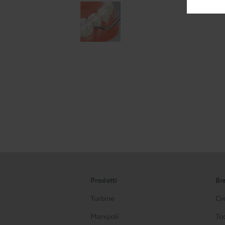
Prodotti
Br
Turbine
Cre
Manipoli
Too