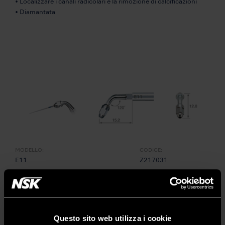
• Localizzare i canali radicolari e la rimozione di calcificazioni
• Diamantata
MODELLO:
CODICE:
E11
Z217031
• Supporto con angolazione 120° per lime U
• Per lime U (ø0,8 mm)
• Per detersione canale radiocolare
• Per anteriori
Questo sito web utilizza i cookie