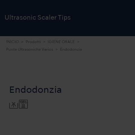
Ultrasonic Scaler Tips
INICIO
Prodotti
IGIENE ORALE
Punte Ultrasoniche Varios
Endodonzia
Endodonzia