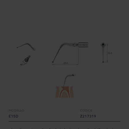
MODELLO:
CODICE:
E15D
Z217319