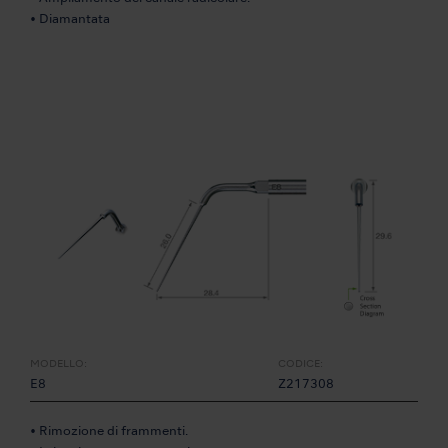
• Diamantata
MODELLO:
CODICE:
E8
Z217308
• Rimozione di frammenti.