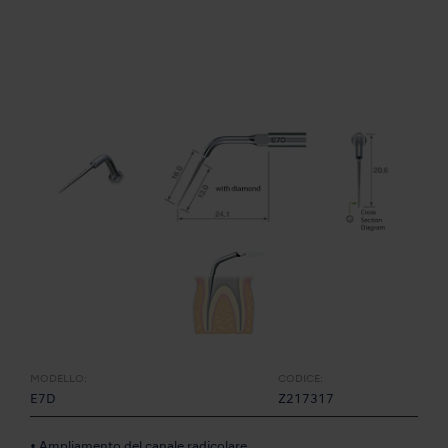
MODELLO:
CODICE:
E7D
Z217317
• Ampliamento del canale radicolare.