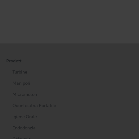
Prodotti
Turbine
Manipoli
Micromotori
Odontoiatria Portatile
Igiene Orale
Endodonzia