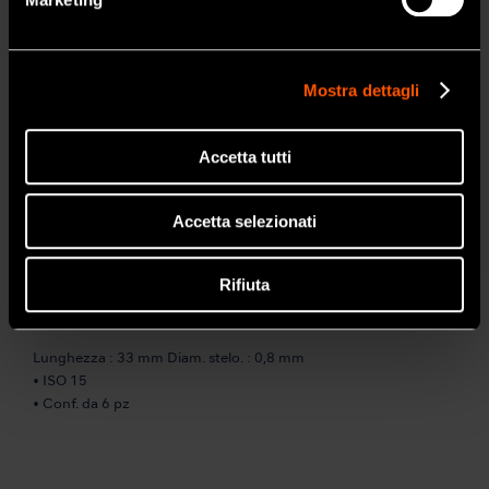
• Chiave di sostituzione punte E inclusa
*Lima opzionale
Mostra dettagli
Accetta tutti
Accetta selezionati
Rifiuta
MODELLO:
CODICE:
U files 33mm ISO 15
Y900062
Lunghezza : 33 mm Diam. stelo. : 0,8 mm
• ISO 15
• Conf. da 6 pz