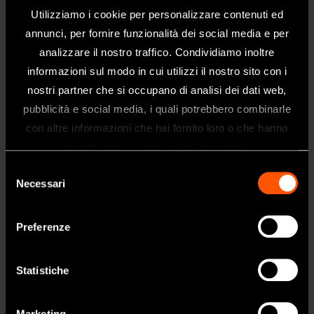
• Chiave di sostituzione punte E inclusa
Utilizziamo i cookie per personalizzare contenuti ed
*Lima opzionale
annunci, per fornire funzionalità dei social media e per
analizzare il nostro traffico. Condividiamo inoltre
informazioni sul modo in cui utilizzi il nostro sito con i
nostri partner che si occupano di analisi dei dati web,
pubblicità e social media, i quali potrebbero combinarle
Benvenuti nel sito web di NSK Dental
con altre informazioni che hai fornito loro o che hanno
Italy
raccolto dal tuo utilizzo dei loro servizi.
Questo sito è destinato esclusivamente
Selezione
ai professionisti del settore dentale.
Necessari
del
Se siete un professionista sanitario, fate
consenso
clic su sì.
MODELLO:
CODICE:
Preferenze
E12
Z217032
SI
• Supporto con angolazione 95° per lime U
Statistiche
• Per lime U (ø0,8 mm)
• Per detersione canale radiocolare
NO
• Per posteriori
Marketing