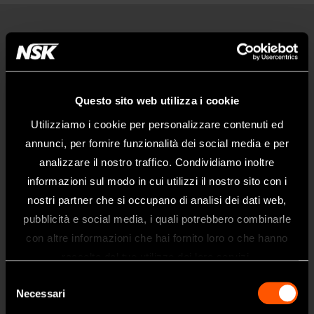
Prodotti
Turbine
Manipoli
Questo sito web utilizza i cookie
Micromotori
Utilizziamo i cookie per personalizzare contenuti ed
annunci, per fornire funzionalità dei social media e per
Odontoiatria Portatile
analizzare il nostro traffico. Condividiamo inoltre
Igiene Orale
informazioni sul modo in cui utilizzi il nostro sito con i
Endodonzia
nostri partner che si occupano di analisi dei dati web,
pubblicità e social media, i quali potrebbero combinarle
Chirurgia
Benvenuti nel sito web di NSK Dental
con altre informazioni che hai fornito loro o che hanno
Italy
Laboratorio
raccolto dal tuo utilizzo dei loro servizi.
Questo sito è destinato esclusivamente
Igiene e Manutenzione
Selezione
ai professionisti del settore dentale.
Necessari
del
Se siete un professionista sanitario, fate
Brand