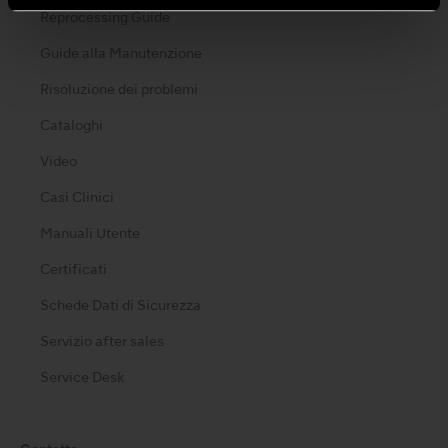
Reprocessing Guide
Guide alla Manutenzione
Risoluzione dei problemi
Cataloghi
Video
Casi Clinici
Manuali Utente
Certificati
Schede Dati di Sicurezza
Servizio after sales
Service Desk