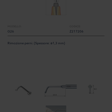
MODELLO:
CODICE:
G26
Z217206
Rimozione perni. (Spessore: ø1,3 mm)