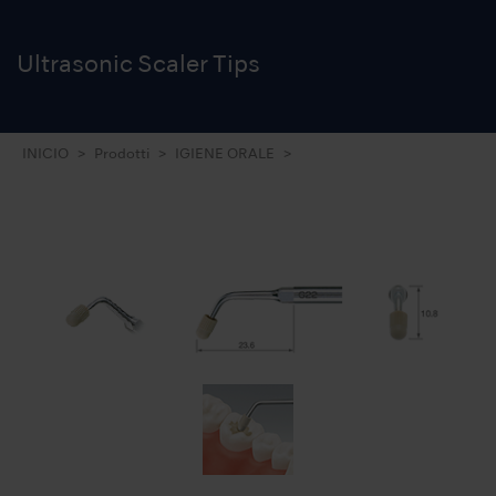
Ultrasonic Scaler Tips
INICIO
Prodotti
IGIENE ORALE
Punte Ultrasoniche Varios
Condensazione / Levacorone / Plugging