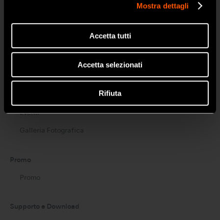
Mostra dettagli
Create it
Tools for Professionals
Accetta tutti
NSK STUDIO
Accetta selezionati
News ed Eventi
Rifiuta
News
Eventi
Galleria Fotografica
Promo
Promo
Supporto e Download