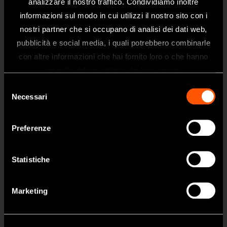
analizzare il nostro traffico. Condividiamo inoltre
informazioni sul modo in cui utilizzi il nostro sito con i
nostri partner che si occupano di analisi dei dati web,
Prodotti
pubblicità e social media, i quali potrebbero combinarle
Benvenuti nel sito web di NSK Dental
Turbine
con altre informazioni che hai fornito loro o che hanno
Italy
Manipoli
raccolto dal tuo utilizzo dei loro servizi.
Questo sito è destinato esclusivamente
Micromotori
Selezione
ai professionisti del settore dentale.
Necessari
del
Odontoiatria Portatile
Se siete un professionista sanitario, fate
consenso
clic su sì.
Igiene Orale
Preferenze
Endodonzia
SI
Chirurgia
Statistiche
Laboratorio
NO
Marketing
Igiene e Manutenzione
Brand