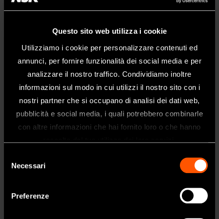
Le punte V-P26R/L presentano due diverse curvature. Gli angoli
ampi permettono di accedere ad aree impossibili da raggiungere
con le punte V-P11R/L o con altri strumenti convenzionali.
Questo sito web utilizza i cookie
Queste punte sono ideali per accedere alle superfici distali dei
molari e agli angoli, poiché la loro estremità si adatta
Utilizziamo i cookie per personalizzare contenuti ed
perfettamente alla morfologia dentale.
annunci, per fornire funzionalità dei social media e per
• Conf. da 3 pz
analizzare il nostro traffico. Condividiamo inoltre
• Curvatura a destra
• Supporto V10 non incluso
informazioni sul modo in cui utilizzi il nostro sito con i
nostri partner che si occupano di analisi dei dati web,
pubblicità e social media, i quali potrebbero combinarle
Benvenuti nel sito web di NSK Dental
con altre informazioni che hai fornito loro o che hanno
Italy
raccolto dal tuo utilizzo dei loro servizi.
Questo sito è destinato esclusivamente
Selezione
ai professionisti del settore dentale.
Necessari
del
Se siete un professionista sanitario, fate
consenso
clic su sì.
Preferenze
SI
MODELLO:
CODICE: