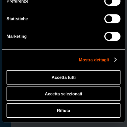
Preferenze
SI
Statistiche
SOFT pearl
NO
Marketing
Per tutti i tipi di macchie e discromie, con
particolare efficacia nelle macchie da lievi a
Mostra dettagli
moderate. Rivestimento ottimizzato delle particelle
di polvere per una solubilità in acqua ideale e
Accetta tutti
ritardata. La polvere non deve sciogliersi troppo
rapidamente in acqua o in presenza di elevata
umidità; tuttavia, deve dissolversi completamente
Accetta selezionati
quando viene smaltita attraverso le poltrone
odontoiatriche per evitare l'intasamento dei
Rifiuta
separatori di amalgama o degli aspiratori ad umido.
Per applicazione sopragengivale.