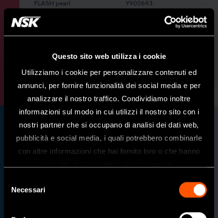
FLASH pearl
Y900693
Contiene 100 buste da 15 g cad
Il diametro medio delle particelle è di 54 μm
Questo sito web utilizza i cookie
Utilizziamo i cookie per personalizzare contenuti ed
annunci, per fornire funzionalità dei social media e per
analizzare il nostro traffico. Condividiamo inoltre
informazioni sul modo in cui utilizzi il nostro sito con i
nostri partner che si occupano di analisi dei dati web,
pubblicità e social media, i quali potrebbero combinarle
Benvenuti nel sito web di NSK Dental
con altre informazioni che hai fornito loro o che hanno
Italy
raccolto dal tuo utilizzo dei loro servizi.
Questo sito è destinato esclusivamente
Selezione
ai professionisti del settore dentale.
Necessari
del
Se siete un professionista sanitario, fate
consenso
clic su sì.