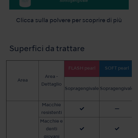
Sottogengivale
Clicca sulla polvere per scoprire di più
Superfici da trattare
FLASH pearl
SOFT pearl
Area -
Area
S
Dettaglio
Sopragengivale
Sopragengivale
S
Macchie
resistenti
Macchie e
denti
giovani