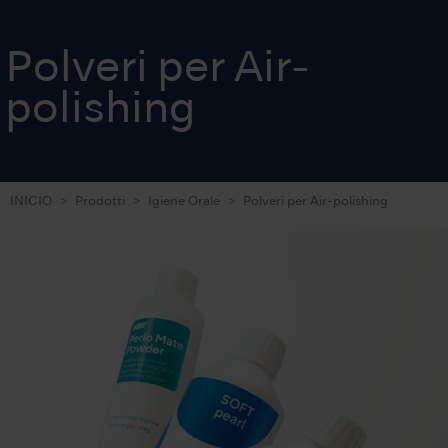
FLASH pearl
SOFT pearl
Perio Mate Powder
Polveri per Air-
polishing
INICIO
Prodotti
Igiene Orale
Polveri per Air-polishing