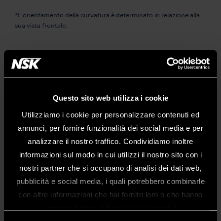
*L’orientamento della curvatura è determinato in relazione alla
sua vista frontale.
Questo sito web utilizza i cookie
Utilizziamo i cookie per personalizzare contenuti ed
annunci, per fornire funzionalità dei social media e per
analizzare il nostro traffico. Condividiamo inoltre
informazioni sul modo in cui utilizzi il nostro sito con i
MODELLO:
CODICE:
V-P12
Y1002167
nostri partner che si occupano di analisi dei dati web,
pubblicità e social media, i quali potrebbero combinarle
Benvenuti nel sito web di NSK Dental
Una versione più lunga della popolare punta V-P10.
con altre informazioni che hai fornito loro o che hanno
Italy
• Confezione da 3 pz.
raccolto dal tuo utilizzo dei loro servizi.
• Supporto V10-S non incluso
Questo sito è destinato esclusivamente
• V-P11R/L, V-P12 possono essere usati solo con VarioSurg 3