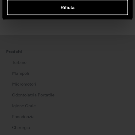
Rifiuta
Prodotti
Turbine
Manipoli
Micromotori
Odontoiatria Portatile
Igiene Orale
Endodonzia
Chirurgia