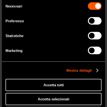
Selezione
ai professionisti del settore dentale.
Necessari
del
Se siete un professionista sanitario, fate
consenso
clic su sì.
Preferenze
SI
Statistiche
NO
Marketing
Mostra dettagli
Accetta tutti
Accetta selezionati