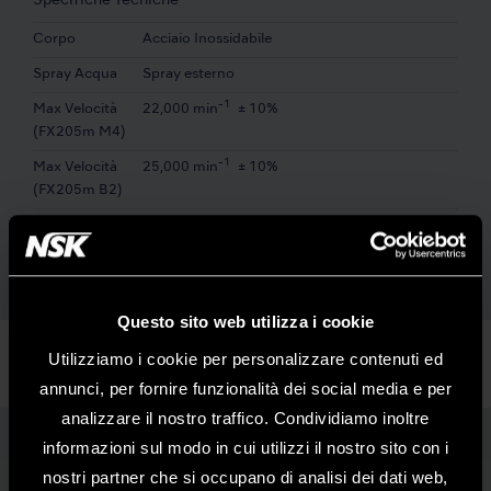
Specifiche Tecniche
Corpo
Acciaio Inossidabile
Spray Acqua
Spray esterno
-1
Max Velocità
22,000 min
± 10%
(FX205m M4)
-1
Max Velocità
25,000 min
± 10%
(FX205m B2)
Midwest 4 vie / Borden 2 vie
Questo sito web utilizza i cookie
Utilizziamo i cookie per personalizzare contenuti ed
annunci, per fornire funzionalità dei social media e per
analizzare il nostro traffico. Condividiamo inoltre
informazioni sul modo in cui utilizzi il nostro sito con i
FX205m M4 set
nostri partner che si occupano di analisi dei dati web,