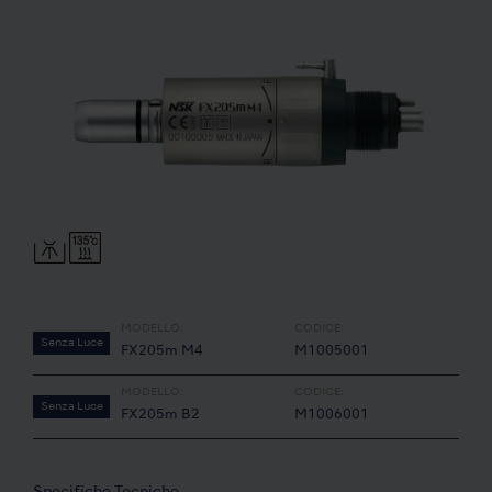
MODELLO:
CODICE:
Senza Luce
FX205m M4
M1005001
MODELLO:
CODICE:
Senza Luce
FX205m B2
M1006001