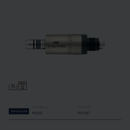
MODELLO:
CODICE:
Senza Luce
M205
M1007