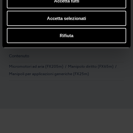
Accetta tutti
Senza Luce
FX205m B2 set
Y1002753
Accetta selezionati
Caratteristiche
Rifiuta
Midwest 4 vie / Borden 2 vie
Contenuto
Micromotori ad aria (FX205m)
Manipolo diritto (FX65m)
Manipoli per applicazioni generiche (FX25m)