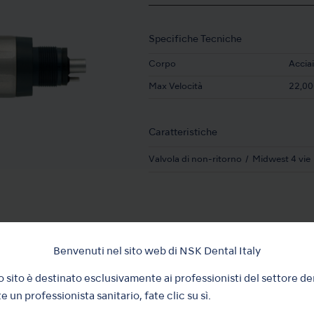
Specifiche Tecniche
Corpo
Acciai
Max Velocità
22,00
Caratteristiche
Valvola di non-ritorno
Midwest 4 vie
Benvenuti nel sito web di NSK Dental Italy
 sito è destinato esclusivamente ai professionisti del settore de
e un professionista sanitario, fate clic su sì.