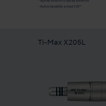
- Spray interno o spray esterno
- Autoclavabile a max135°
Ti-Max X205L