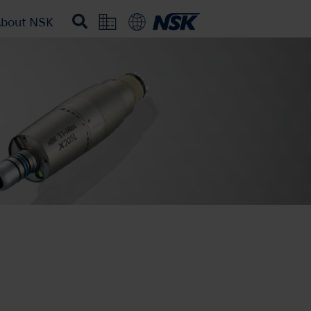
bout NSK