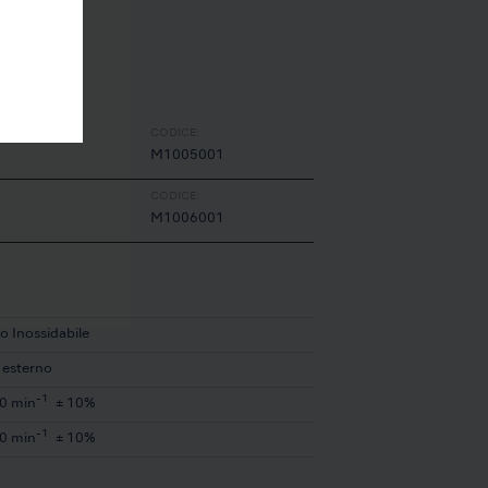
CODICE:
M1005001
CODICE:
M1006001
o Inossidabile
 esterno
-1
0 min
± 10%
-1
0 min
± 10%