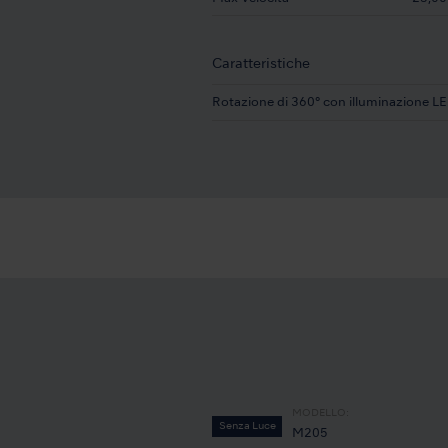
Caratteristiche
Rotazione di 360° con illuminazione L
MODELLO:
Senza Luce
M205