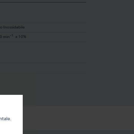
o Inossidabile
-1
0 min
± 10%
ntale.