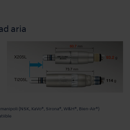
ad aria
i i manipoli (NSK, KaVo®, Sirona®, W&H®, Bien-Air®)
tiible