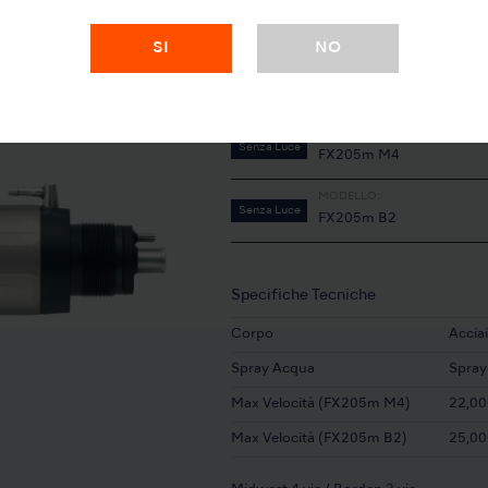
SI
NO
MODELLO:
Senza Luce
FX205m M4
MODELLO:
Senza Luce
FX205m B2
Specifiche Tecniche
Corpo
Acciai
Spray Acqua
Spray
Max Velocità (FX205m M4)
22,00
Max Velocità (FX205m B2)
25,00