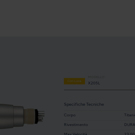
MODELLO:
Con Luce
X205L
Specifiche Tecniche
Corpo
Titani
Rivestimento
DUR
Max Velocità
23,00