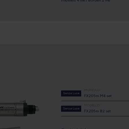
Midwest 4 vie / Borden 2 vie
MODELLO:
Senza Luce
FX205m M4 set
MODELLO:
Senza Luce
FX205m B2 set