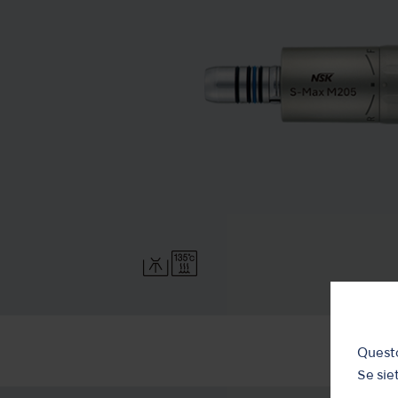
Questo
Se siet