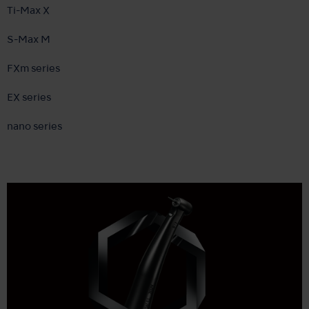
Ti-Max X
S-Max M
FXm series
EX series
nano series