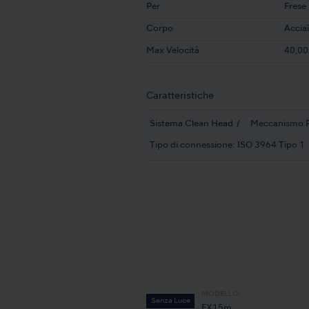
Per
Frese
Corpo
Acciai
Max Velocità
40,00
Caratteristiche
Sistema Clean Head
Meccanismo 
Tipo di connessione: ISO 3964 Tipo 1
MODELLO:
Senza Luce
FX15m