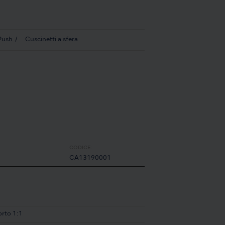
Push
Cuscinetti a sfera
CODICE:
CA13190001
rto 1:1