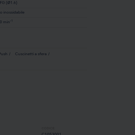
 FG (Ø1.6)
o inossidabile
-1
0 min
Push
Cuscinetti a sfera
CODICE:
C1053001