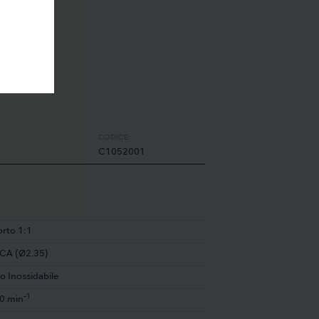
CODICE:
C1052001
rto 1:1
 CA (Ø2.35)
o Inossidabile
-1
0 min