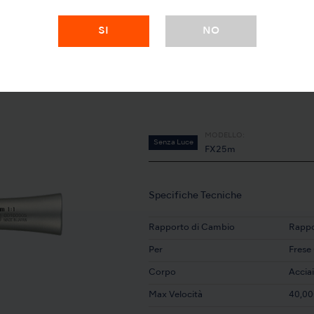
SI
NO
MODELLO:
Senza Luce
FX25m
Specifiche Tecniche
Rapporto di Cambio
Rappo
Per
Frese
Corpo
Acciai
Max Velocità
40,00