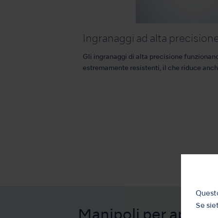
Ingranaggi ad alta precision
Gli ingranaggi di alta precisione funziona
estremamente resistenti, il che riduce anch
Questo
Se siet
Manipoli per applic