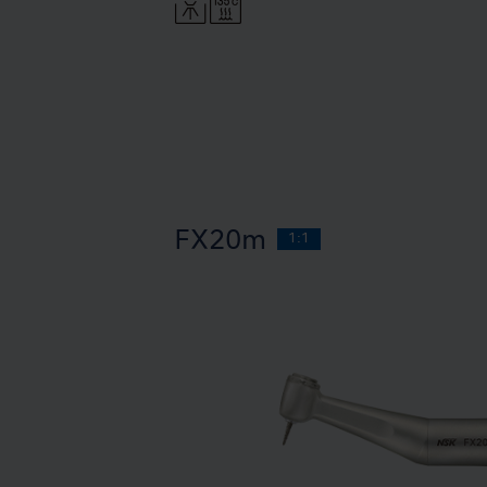
FX20m
1:1