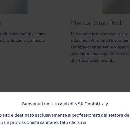
e
Meccanismo Push
no silenziosamente e sono
Meccanismo che consente un sic
e le vibrazioni scomode.
rotazione. Permette l'inseriment
l'utilizzo di strumenti accessor
assicurare una maggior forza di 
alla fresa pesi rilevanti.
Benvenuti nel sito web di NSK Dental Italy
 sito è destinato esclusivamente ai professionisti del settore de
e un professionista sanitario, fate clic su sì.
azioni generiche