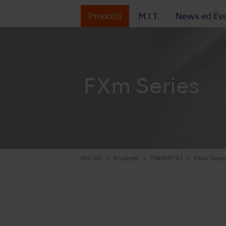
Prodotti
M.I.T.
News ed Eve
FXm Series
INICIO
Prodotti
MANIPOLI
FXm Serie