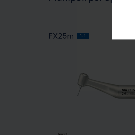
FX25m
1:1