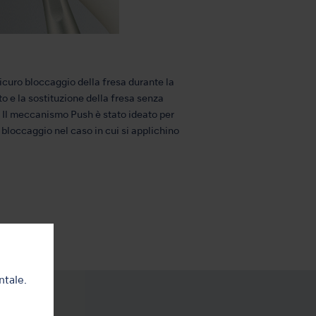
uro bloccaggio della fresa durante la
o e la sostituzione della fresa senza
i. Il meccanismo Push è stato ideato per
bloccaggio nel caso in cui si applichino
ntale.