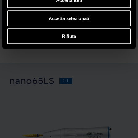
Accetta tutti
Fibre ottiche Cellular Glass
Sistema Clean Head
Meccanismo Push
Microfiltro
Accetta selezionati
Rifiuta
nano65LS
1:1