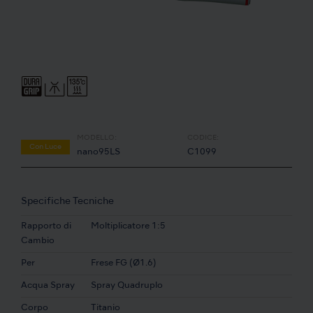
MODELLO:
CODICE:
Con Luce
nano95LS
C1099
Specifiche Tecniche
Rapporto di
Moltiplicatore 1:5
Cambio
Per
Frese FG (Ø1.6)
Acqua Spray
Spray Quadruplo
Corpo
Titanio