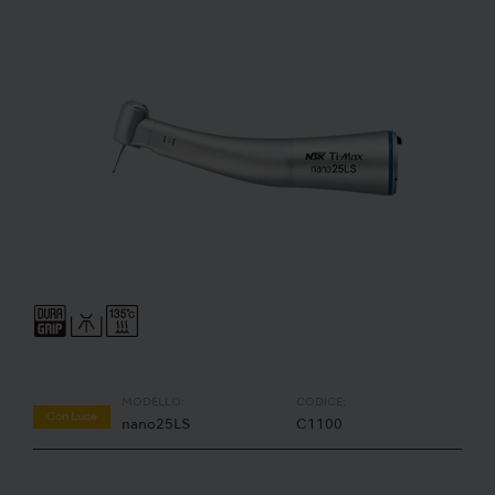
MODELLO:
CODICE:
Con Luce
nano25LS
C1100