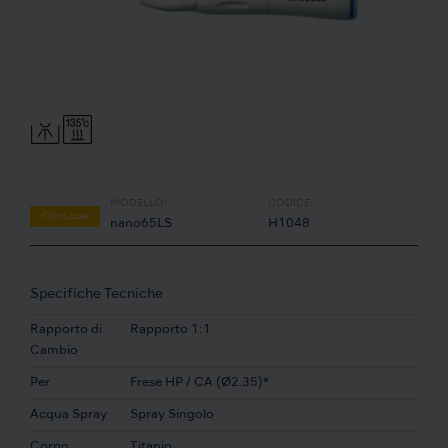
MODELLO:
CODICE:
Con Luce
nano65LS
H1048
Specifiche Tecniche
Rapporto di
Rapporto 1:1
Cambio
Per
Frese HP / CA (Ø2.35)*
Acqua Spray
Spray Singolo
Corpo
Titanio