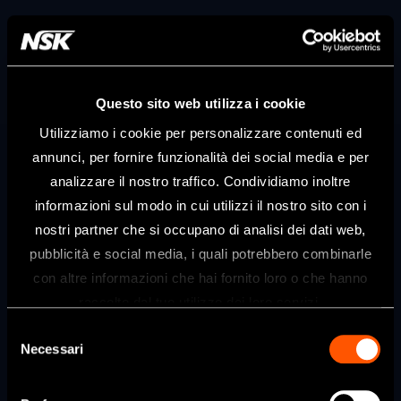
Questo sito web utilizza i cookie
Utilizziamo i cookie per personalizzare contenuti ed
annunci, per fornire funzionalità dei social media e per
analizzare il nostro traffico. Condividiamo inoltre
informazioni sul modo in cui utilizzi il nostro sito con i
nostri partner che si occupano di analisi dei dati web,
pubblicità e social media, i quali potrebbero combinarle
Benvenuti nel sito web di NSK Dental
con altre informazioni che hai fornito loro o che hanno
Italy
raccolto dal tuo utilizzo dei loro servizi.
Questo sito è destinato esclusivamente
Selezione
ai professionisti del settore dentale.
Necessari
del
Se siete un professionista sanitario, fate
consenso
clic su sì.