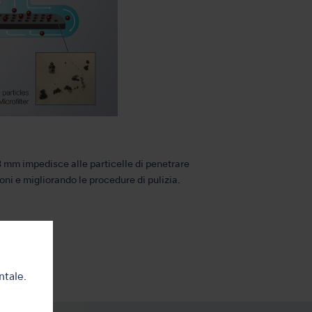
.3 mm impedisce alle particelle di penetrare
oni e migliorando le procedure di pulizia.
ntale.