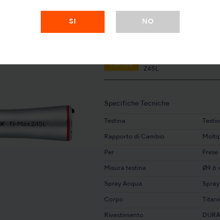
SI
NO
MODELLO:
Con Luce
Z45L
Specifiche Tecniche
Testina
Testi
Rapporto di Cambio
Moltip
Per
Frese
Misura testina
Ø9.6 
Spray Acqua
Spray
Corpo
Titan
Rivestimento
DURA