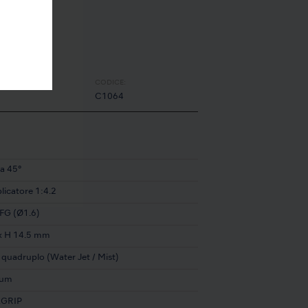
CODICE:
C1064
na 45°
licatore 1:4.2
 FG (Ø1.6)
x H 14.5 mm
 quadruplo (Water Jet / Mist)
ium
GRIP