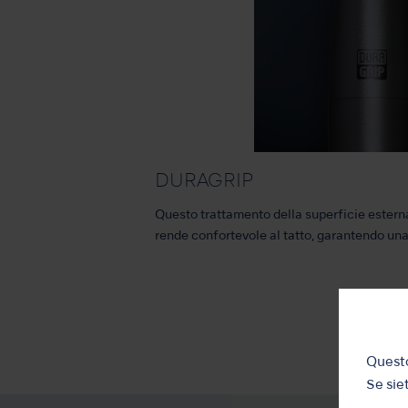
DURAGRIP
Questo trattamento della superficie esterna 
rende confortevole al tatto, garantendo una
Questo
Se siet