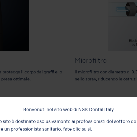
Microfiltro
protegge il corpo dai graffi e lo
Il microfiltro con diametro di 0
 presa ottimale.
nello spray, riducendo le ostruzi
Benvenuti nel sito web di NSK Dental Italy
 sito è destinato esclusivamente ai professionisti del settore de
e un professionista sanitario, fate clic su sì.