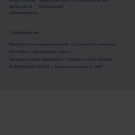
Progettazione
Spray quadruplo (con funzione acqua
del liquido di
bidirezionale)
raffreddamento
Caratteristiche
Mandrino con meccanismo push
Cuscinetto in ceramica
Microfiltro
Sistema Anti-calore
Sistema di pulizia della testina
Ottiche in vetro cellulare
DURAPOWER CHUCK
Testina con angolo di 100°