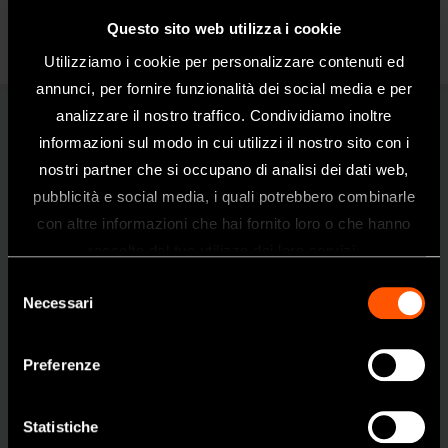
Questo sito web utilizza i cookie
Utilizziamo i cookie per personalizzare contenuti ed
annunci, per fornire funzionalità dei social media e per
analizzare il nostro traffico. Condividiamo inoltre
Ti-Max Z99L
informazioni sul modo in cui utilizzi il nostro sito con i
1:5
nostri partner che si occupano di analisi dei dati web,
pubblicità e social media, i quali potrebbero combinarle
Benvenuti nel sito web di NSK Dental
con altre informazioni che hai fornito loro o che hanno
Italy
raccolto dal tuo utilizzo dei loro servizi.
Questo sito è destinato esclusivamente
Selezione
ai professionisti del settore dentale.
Necessari
del
Se siete un professionista sanitario, fate
consenso
clic su sì.
Preferenze
SI
Statistiche