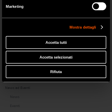
NO
Endodonzia
Marketing
Chirurgia
Laboratorio
Mostra dettagli
Igiene e Manutenzione
Accetta tutti
Brand
Create it
Accetta selezionati
Tools for Professionals
Rifiuta
NSK STUDIO
News ed Eventi
News
Eventi