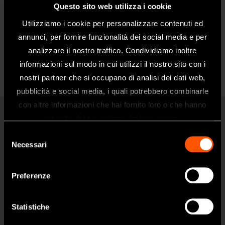
Scopri di più
Questo sito web utilizza i cookie
Utilizziamo i cookie per personalizzare contenuti ed
annunci, per fornire funzionalità dei social media e per
analizzare il nostro traffico. Condividiamo inoltre
informazioni sul modo in cui utilizzi il nostro sito con i
nostri partner che si occupano di analisi dei dati web,
pubblicità e social media, i quali potrebbero combinarle
Benvenuti nel sito web di NSK Dental
con altre informazioni che hai fornito loro o che hanno
Italy
raccolto dal tuo utilizzo dei loro servizi.
Prodotti
Questo sito è destinato esclusivamente
Selezione
ai professionisti del settore dentale.
Necessari
Turbine
del
Se siete un professionista sanitario, fate
consenso
Manipoli
clic su sì.
Preferenze
Micromotori
Odontoiatria Portatile
SI
Statistiche
Igiene Orale