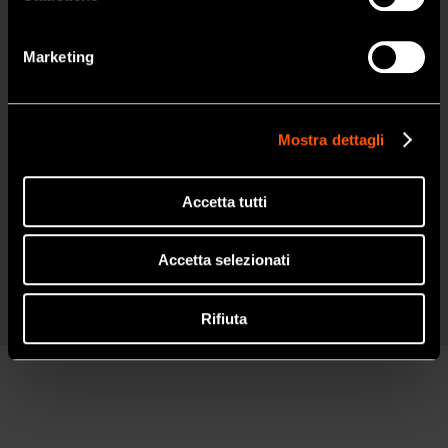
cordone
NO
Marketing
Specifiche tecniche - Tipo E
Velocità
1,000-35,000 min
Mostra dettagli
Max. Torque
4.1 Ncm
Dimensioni
L 109,3 x Ø24,5 mm
Accetta tutti
Peso
118 g (cordone escluso)
Lunghezza
1.2 m
Accetta selezionati
cordone
Rifiuta