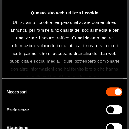
Unità di controllo
Micromotore Tipo E
Pedale di controllo
Questo sito web utilizza i cookie
Supporto manipolo
Utilizziamo i cookie per personalizzare contenuti ed
annunci, per fornire funzionalità dei social media e per
Specifiche tecniche - Unità di controllo
analizzare il nostro traffico. Condividiamo inoltre
Alimentazione
AC 230 V 50/60 Hz
informazioni sul modo in cui utilizzi il nostro sito con i
nostri partner che si occupano di analisi dei dati web,
Dimensioni
W 69 x P 185 x H 167 mm
pubblicità e social media, i quali potrebbero combinarle
Peso
930 g
Benvenuti nel sito web di NSK Dental
con altre informazioni che hai fornito loro o che hanno
Italy
raccolto dal tuo utilizzo dei loro servizi.
Specifiche tecniche - Modello Standard
Questo sito è destinato esclusivamente
Selezione
ai professionisti del settore dentale.
Necessari
Velocità
1,000-35,000 min
del
Se siete un professionista sanitario, fate
Max. Torque
4.1 Ncm
consenso
clic su sì.
Preferenze
Dimensioni
L 145 x Ø24,5 mm
Peso
192 g (cordone escluso)
SI
Statistiche
Lunghezza
1.2 m