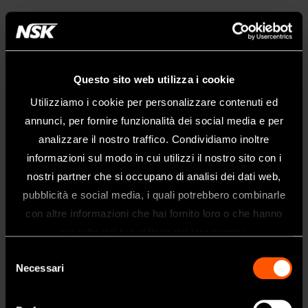
Questo sito web utilizza i cookie
Utilizziamo i cookie per personalizzare contenuti ed
annunci, per fornire funzionalità dei social media e per
analizzare il nostro traffico. Condividiamo inoltre
informazioni sul modo in cui utilizzi il nostro sito con i
nostri partner che si occupano di analisi dei dati web,
pubblicità e social media, i quali potrebbero combinarle
Benvenuti nel sito web di NSK Dental
MODELLO:
CODICE:
con altre informazioni che hai fornito loro o che hanno
Italy
Senza Luce
MPAS-ER64
Y110146
raccolto dal tuo utilizzo dei loro servizi.
Questo sito è destinato esclusivamente
Selezione
ai professionisti del settore dentale.
Necessari
Specifiche Tecniche
del
Se siete un professionista sanitario, fate
consenso
clic su sì.
Testina
Testina Miniature