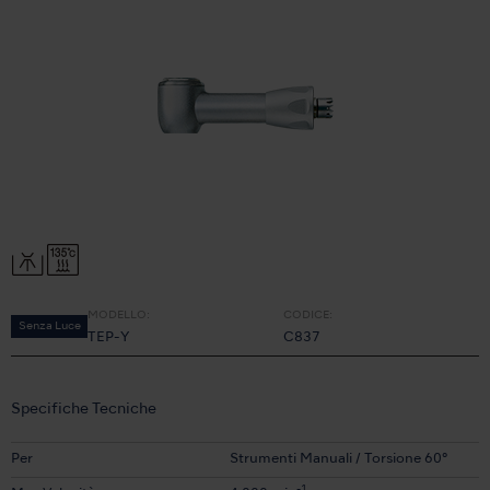
MODELLO:
CODICE:
Senza Luce
TEP-Y
C837
Specifiche Tecniche
Per
Strumenti Manuali / Torsione 60°
-1