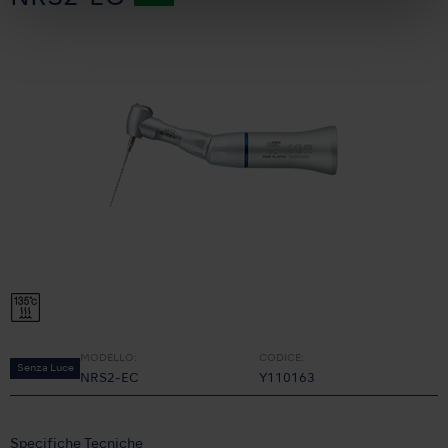
MODELLO:
CODICE:
Senza Luce
NRS2-EC
Y110163
Specifiche Tecniche