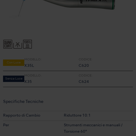
MODELLO:
CODICE:
Con Luce
X35L
C620
MODELLO:
CODICE:
Senza Luce
X35
C624
Specifiche Tecniche
Rapporto di Cambio
Riduttore 10:1
Per
Strumenti meccanici e manuali /
Torsione 60°