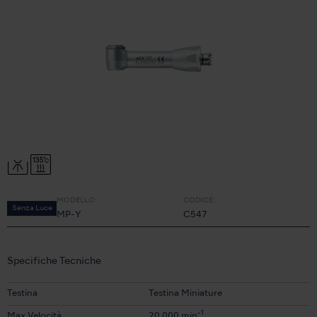
MODELLO:
CODICE:
Senza Luce
MP-Y
C547
Specifiche Tecniche
Testina
Testina Miniature
-1
Max Velocità
20,000 min