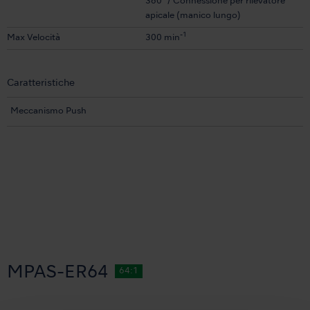
360° / Connessione per rilevatore
apicale (manico lungo)
-1
Max Velocità
300 min
Caratteristiche
Meccanismo Push
MPAS-ER64
64:1