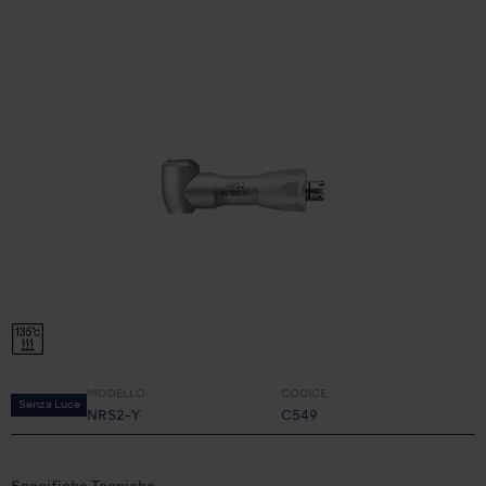
MODELLO:
CODICE:
Senza Luce
NRS2-Y
C549