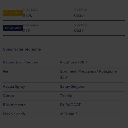
MODELLO:
CODICE:
Con Luce
X75L
C623
MODELLO:
CODICE:
Senza Luce
X75
C627
Specifiche Tecniche
Rapporto di Cambio
Riduttore 128:1
Per
Strumenti Meccanici / Rotazione
360°
Acqua Spray
Spray Singolo
Corpo
Titanio
Rivestimento
DURACOAT
-1
Max Velocità
300 min