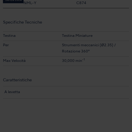
Senza Luce
NML-Y
C874
Specifiche Tecniche
Testina
Testina Miniature
Per
Strumenti meccanici (Ø2.35) /
Rotazione 360°
-1
Max Velocità
30,000 min
Caratteristiche
A levetta