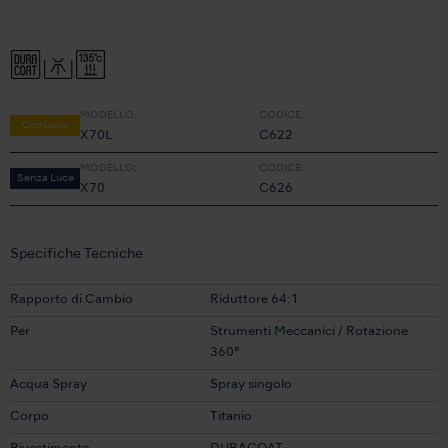
MODELLO:
CODICE:
Con Luce
X70L
C622
MODELLO:
CODICE:
Senza Luce
X70
C626
Specifiche Tecniche
Rapporto di Cambio
Riduttore 64:1
Per
Strumenti Meccanici / Rotazione
360°
Acqua Spray
Spray singolo
Corpo
Titanio