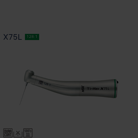
X75L
128:1