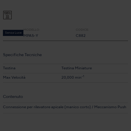
MODELLO:
CODICE:
Senza Luce
MPAS-Y
C882
Specifiche Tecniche
Testina
Testina Miniature
-1
Max Velocità
20,000 min
Contenuto
Connessione per rilevatore apicale (manico corto) / Meccanismo Push