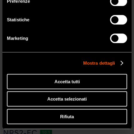
Preferenze
Rapporto di Cambio
Rapporto 64:1
SI
Per
Rotazione 360° / Connessione per
Statistiche
rilevatore apicale (manico corto)
-1
Max Velocità
300 min
NO
Marketing
Caratteristiche
Mostra dettagli
Meccanismo Push
Accetta tutti
Accetta selezionati
Rifiuta
NRS2-EC
10:1