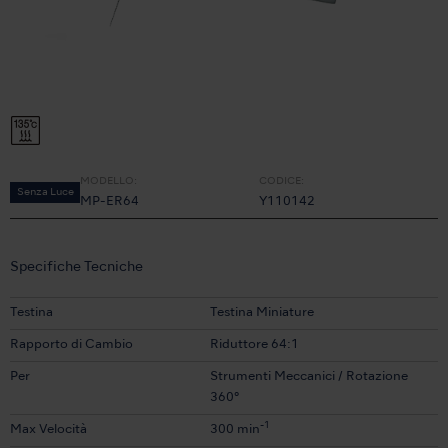
MODELLO:
CODICE:
Senza Luce
MP-ER64
Y110142
Specifiche Tecniche
Testina
Testina Miniature
Rapporto di Cambio
Riduttore 64:1
Per
Strumenti Meccanici / Rotazione
360°
-1
Max Velocità
300 min