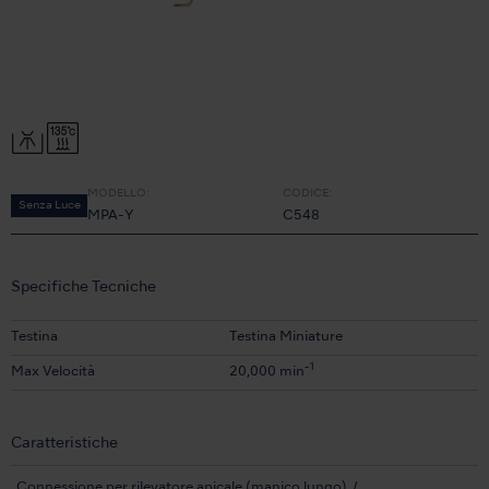
MODELLO:
CODICE:
Senza Luce
MPA-Y
C548
Specifiche Tecniche
Testina
Testina Miniature
-1
Max Velocità
20,000 min
Caratteristiche
Connessione per rilevatore apicale (manico lungo)