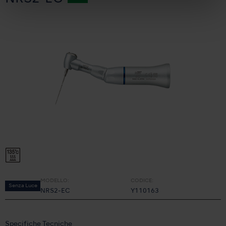
MODELLO:
CODICE:
Senza Luce
NRS2-EC
Y110163
Specifiche Tecniche