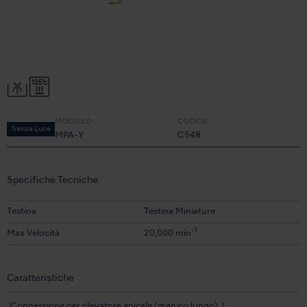
MODELLO:
CODICE:
Senza Luce
MPA-Y
C548
Specifiche Tecniche
Testina
Testina Miniature
-1
Max Velocità
20,000 min
Caratteristiche
Connessione per rilevatore apicale (manico lungo)