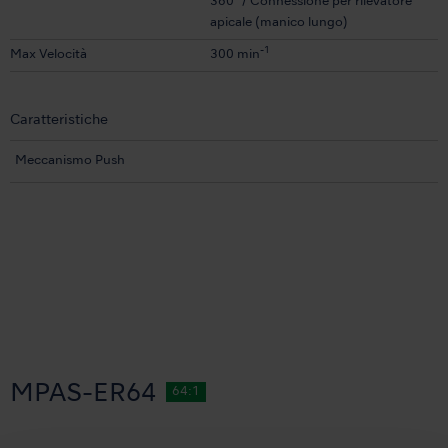
360° / Connessione per rilevatore
apicale (manico lungo)
-1
Max Velocità
300 min
Caratteristiche
Meccanismo Push
MPAS-ER64
64:1