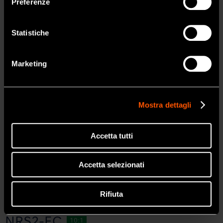
Preferenze
Rapporto di Cambio
Rapporto 64:1
SI
Per
Rotazione 360° / Connessione per
Statistiche
rilevatore apicale (manico corto)
-1
Max Velocità
300 min
NO
Marketing
Caratteristiche
Mostra dettagli
Meccanismo Push
Accetta tutti
Accetta selezionati
Rifiuta
NRS2-EC
10:1