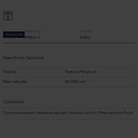
MODELLO:
CODICE:
Senza Luce
MPAS-Y
C882
Specifiche Tecniche
Testina
Testina Miniature
-1
Max Velocità
20,000 min
Contenuto
Connessione per rilevatore apicale (manico corto) / Meccanismo Push