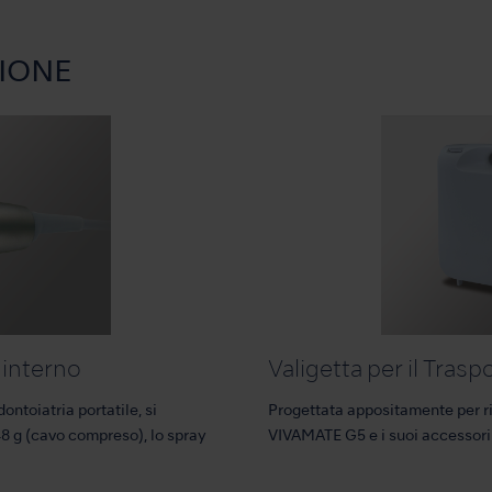
IONE
interno
Valigetta per il Trasp
ontoiatria portatile, si
Progettata appositamente per r
148 g (cavo compreso), lo spray
VIVAMATE G5 e i suoi accessori