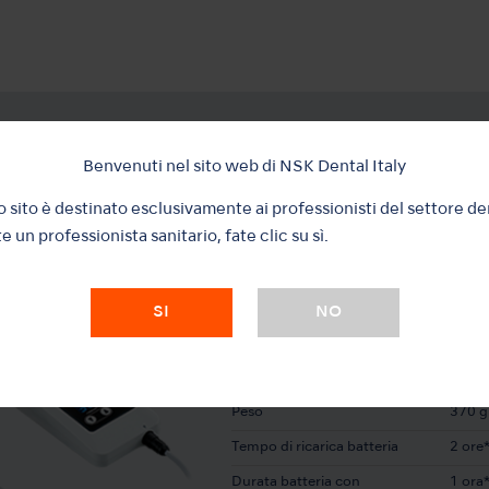
Benvenuti nel sito web di NSK Dental Italy
 sito è destinato esclusivamente ai professionisti del settore de
e un professionista sanitario, fate clic su sì.
MODELLO:
Con Luce
VIVAMATE G5 230V SET
SI
NO
Specifiche Tecniche - Unità di contr
Dimensioni
W 72 
Peso
370 g
Tempo di ricarica batteria
2 ore*
Durata batteria con
1 ora*