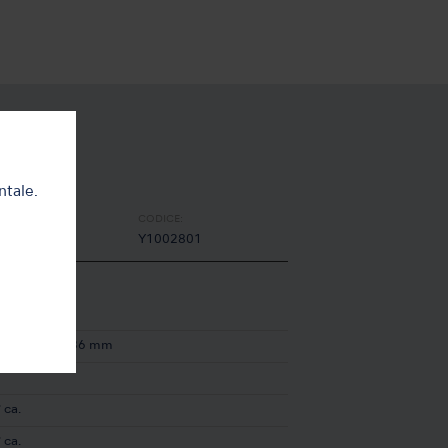
ntale.
CODICE:
Y1002801
ollo
× P 180 × H 36 mm
 ca.
 ca.