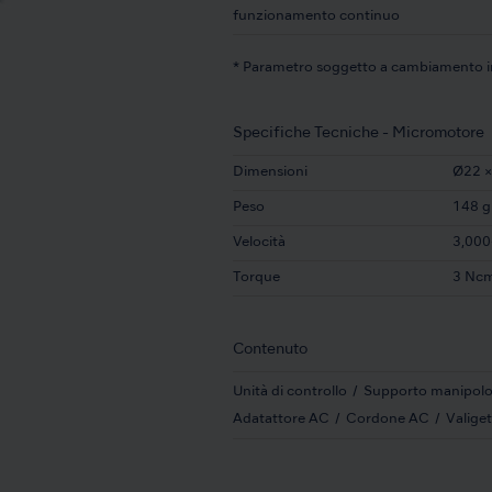
funzionamento continuo
* Parametro soggetto a cambiamento in b
Specifiche Tecniche - Micromotore
Dimensioni
Ø22 ×
Peso
148 g
Velocità
3,000
Torque
3 Ncm
Contenuto
Unità di controllo
Supporto manipol
Adatattore AC
Cordone AC
Valiget