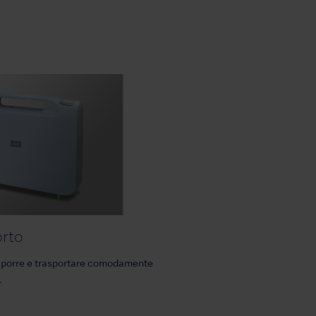
orto
iporre e trasportare comodamente
.