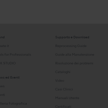
and
Supporto e Download
ate it
Reprocessing Guide
ls for Professionals
Guide alla Manutenzione
K STUDIO
Risoluzione dei problemi
Cataloghi
ws ed Eventi
Video
ws
Casi Clinici
enti
Manuali Utente
lleria Fotografica
Certificati