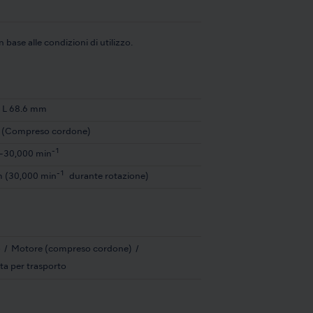
ase alle condizioni di utilizzo.
 L 68.6 mm
 (Compreso cordone)
-1
-30,000 min
-1
 (30,000 min
durante rotazione)
o
Motore (compreso cordone)
ta per trasporto