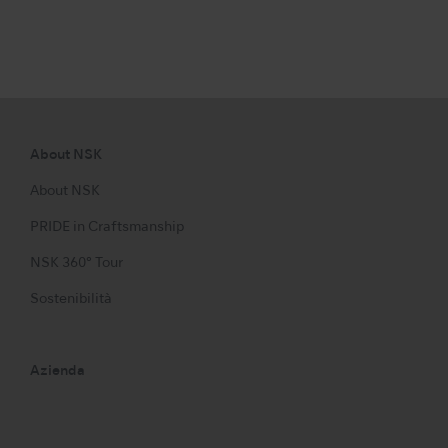
About NSK
About NSK
PRIDE in Craftsmanship
NSK 360° Tour
Sostenibilità
Azienda