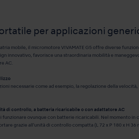
tatile per applicazioni gener
oiatria mobile, il micromotore VIVAMATE G5 offre diverse funzion
design innovativo, favorisce una straordinaria mobilità e maneggev
re AC.
ilizzo
zioni necessarie come ad esempio, la regolazione della velocità, 
à di controllo, a batteria ricaricabile o con adattatore AC
i funzionare ovunque con batterie ricaricabili. Nel momento in cui 
ortare grazie all'unità di controllo compatta (L 72 x P 180 x H 36