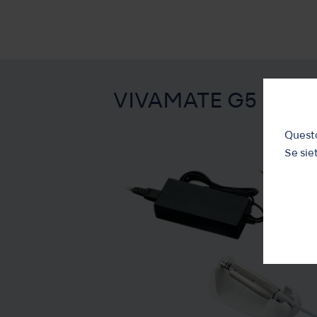
VIVAMATE G5
Questo
Se siet