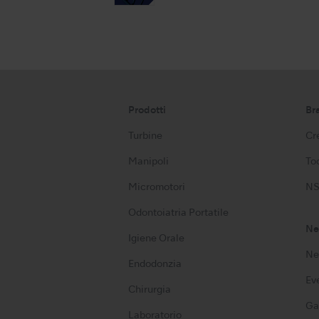
Prodotti
Br
Turbine
Cre
Manipoli
Too
Micromotori
NS
Odontoiatria Portatile
Ne
Igiene Orale
Ne
Endodonzia
Ev
Chirurgia
Ga
Laboratorio