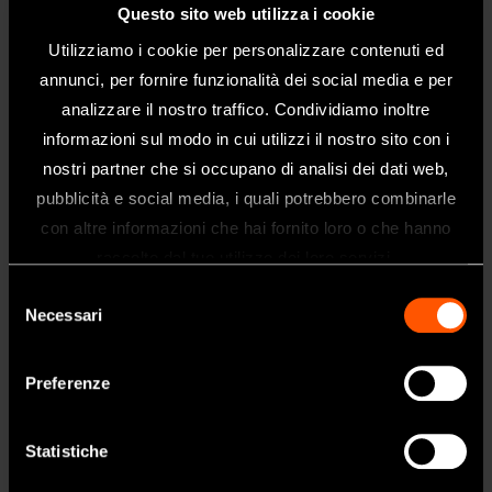
MODELLO:
CODICE:
Questo sito web utilizza i cookie
Kit Sinus Lift
Y900689
Utilizziamo i cookie per personalizzare contenuti ed
annunci, per fornire funzionalità dei social media e per
SINUS LIFT
analizzare il nostro traffico. Condividiamo inoltre
Contenuto
informazioni sul modo in cui utilizzi il nostro sito con i
• SG1, SG3, SG6D, SG9, SG10, SG11
nostri partner che si occupano di analisi dei dati web,
• Supporto punte
pubblicità e social media, i quali potrebbero combinarle
Benvenuti nel sito web di NSK Dental
con altre informazioni che hai fornito loro o che hanno
Italy
raccolto dal tuo utilizzo dei loro servizi.
Questo sito è destinato esclusivamente
Selezione
ai professionisti del settore dentale.
Necessari
del
Se siete un professionista sanitario, fate
consenso
clic su sì.
Preferenze
SI
Statistiche