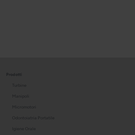
Prodotti
Turbine
Manipoli
Micromotori
Odontoiatria Portatile
Igiene Orale