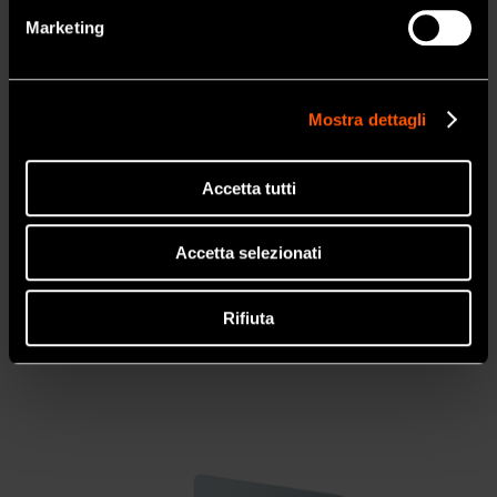
NO
Marketing
MODELLO:
CODICE:
Kit Socket Lift per impianti di dimensioni
Y1002841
regolari
Mostra dettagli
SOCKET LIFT (APPROCCIO CRESTALE)
Accetta tutti
Contenuto
• SCL1D, SCL2D, SCL1
Accetta selezionati
• Chiave VS per le punte
• Supporto punte
• Manuale
Rifiuta