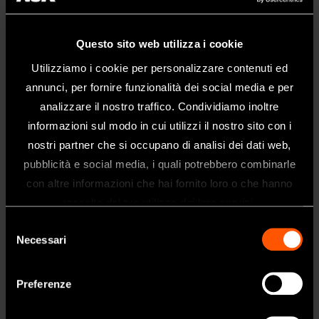
Pana-Max2
Questo sito web utilizza i cookie
Basic
Utilizziamo i cookie per personalizzare contenuti ed
annunci, per fornire funzionalità dei social media e per
Scopri di più
analizzare il nostro traffico. Condividiamo inoltre
informazioni sul modo in cui utilizzi il nostro sito con i
nostri partner che si occupano di analisi dei dati web,
pubblicità e social media, i quali potrebbero combinarle
Benvenuti nel sito web di NSK Dental
con altre informazioni che hai fornito loro o che hanno
Italy
raccolto dal tuo utilizzo dei loro servizi.
Questo sito è destinato esclusivamente
Selezione
ai professionisti del settore dentale.
Necessari
del
Se siete un professionista sanitario, fate
consenso
clic su sì.
Preferenze
SI