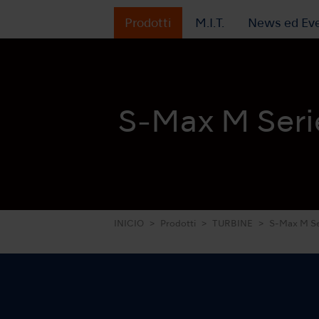
Prodotti
M.I.T.
News ed Eve
S-Max M Seri
INICIO
Prodotti
TURBINE
S-Max M Se