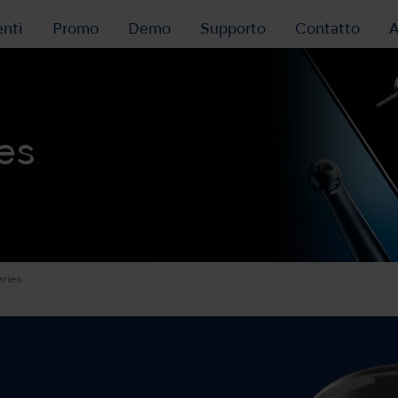
nti
Promo
Demo
Supporto
Contatto
A
es
ries