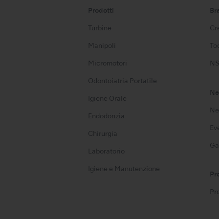
Prodotti
Br
Turbine
Cre
Manipoli
Too
Micromotori
NS
Odontoiatria Portatile
Ne
Igiene Orale
Ne
Endodonzia
Ev
Chirurgia
Ga
Laboratorio
Igiene e Manutenzione
Pr
Pr