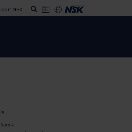
bout NSK
ia
oSurg 4