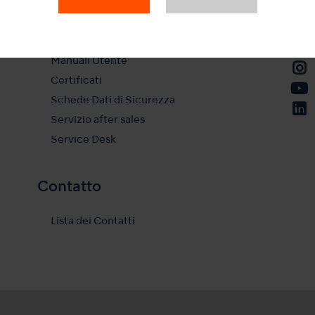
Cataloghi
Soste
Video
Casi Clinici
Manuali Utente
Certificati
Schede Dati di Sicurezza
Servizio after sales
Service Desk
Contatto
Lista dei Contatti