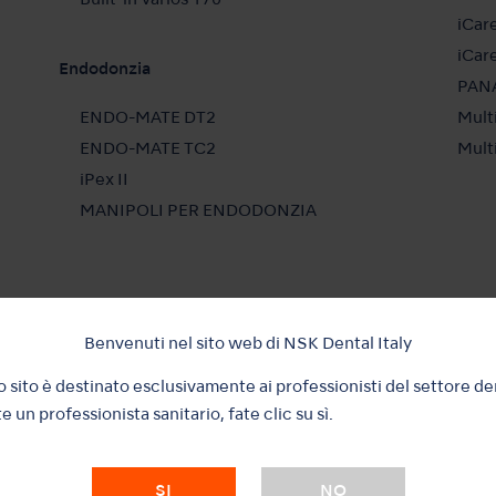
Built-in
Varios 170
iCar
iCar
Endodonzia
PANA
ENDO-MATE DT2
Mult
ENDO-MATE TC2
Mult
iPex II
MANIPOLI PER
ENDODONZIA
Benvenuti nel sito web di NSK Dental Italy
Supporto e Download
Abou
 sito è destinato esclusivamente ai professionisti del settore de
Reprocessing Guide
Abou
e un professionista sanitario, fate clic su sì.
Guide alla Manutenzione
PRID
Risoluzione dei problemi
NSK 
SI
NO