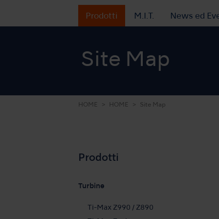
Prodotti
M.I.T.
News ed Eve
Site Map
HOME
HOME
Site Map
Prodotti
Turbine
Ti-Max Z990 / Z890