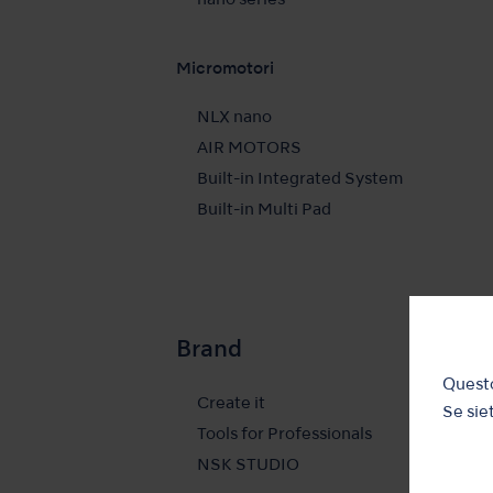
nano series
Micromotori
NLX nano
AIR MOTORS
Built-in
Integrated System
Built-in
Multi Pad
Brand
Questo
Create it
Se siet
Tools for Professionals
NSK STUDIO