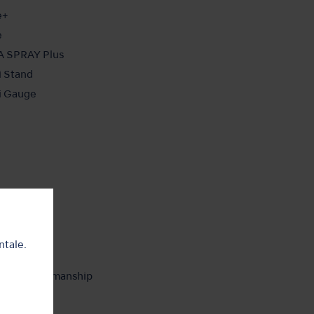
e+
e
 SPRAY Plus
i Stand
i Gauge
t NSK
ntale.
t NSK
E in Craftsmanship
360° Tour