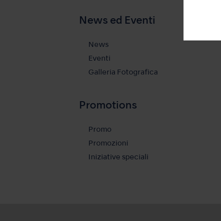
News ed Eventi
News
Eventi
Galleria Fotografica
Promotions
Promo
Promozioni
Iniziative speciali