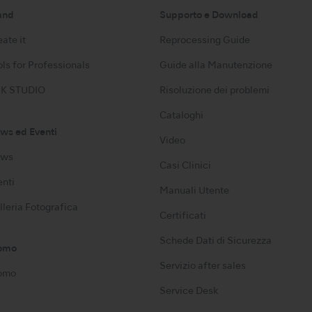
and
Supporto e Download
ate it
Reprocessing Guide
ls for Professionals
Guide alla Manutenzione
K STUDIO
Risoluzione dei problemi
Cataloghi
ws ed Eventi
Video
ws
Casi Clinici
enti
Manuali Utente
lleria Fotografica
Certificati
Schede Dati di Sicurezza
omo
Servizio after sales
omo
Service Desk