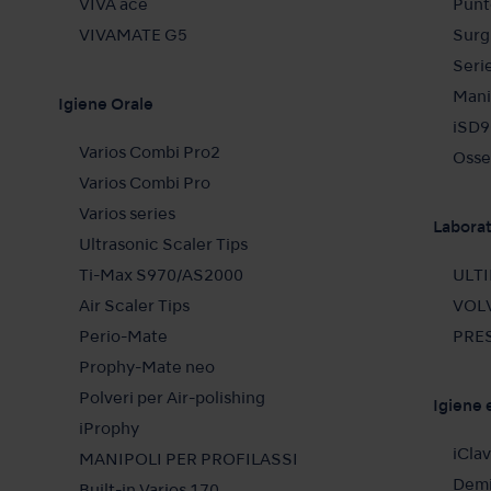
VIVA ace
Punt
VIVAMATE G5
Surg
Seri
Mani
Igiene Orale
iSD9
Varios Combi Pro2
Osse
Varios Combi Pro
Varios series
Laborat
Ultrasonic Scaler Tips
Ti-Max S970/AS2000
ULTI
Air Scaler Tips
VOLV
Perio-Mate
PRES
Prophy-Mate neo
Polveri per Air-polishing
Igiene
iProphy
iCla
MANIPOLI PER
PROFILASSI
Dem