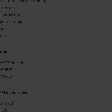
e Ultrasoniche
per Chirurgia
ic Pro2
e Surgic Pro
poli
chirurgici
00
o 100+
orio
MATE XL series
ERE i7
TO series
 e Manutenzione
ve 18 e 24
in30