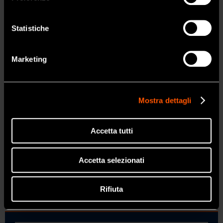
VarioSurg 4
SI
Statistiche
Surgic Pro2
NO
Marketing
TIP GUIDE (CHIRURGIA OSSEA AD
ULTRASUONI)
Mostra dettagli
Accetta tutti
SGX-E20R
Accetta selezionati
Trova il tuo MulTipeg
Rifiuta