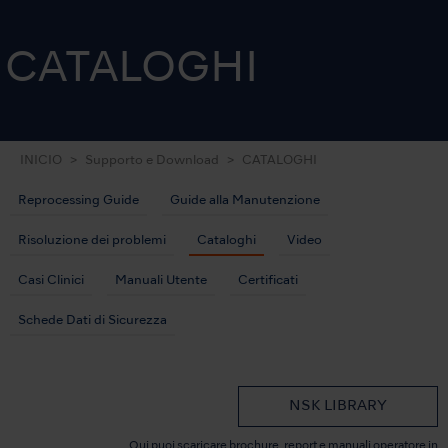
CATALOGHI
INICIO
Supporto e Download
CATALOGHI
Reprocessing Guide
Guide alla Manutenzione
Risoluzione dei problemi
Cataloghi
Video
Casi Clinici
Manuali Utente
Certificati
Schede Dati di Sicurezza
NSK LIBRARY
Qui puoi scaricare brochure, report e manuali operatore in