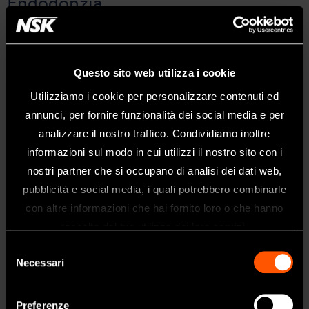
Endodonzia
ENDODONZIA
Questo sito web utilizza i cookie
Utilizziamo i cookie per personalizzare contenuti ed
annunci, per fornire funzionalità dei social media e per
ENDO-MATE DT2
analizzare il nostro traffico. Condividiamo inoltre
informazioni sul modo in cui utilizzi il nostro sito con i
nostri partner che si occupano di analisi dei dati web,
pubblicità e social media, i quali potrebbero combinarle
Chirurgia
Benvenuti nel sito web di NSK Dental
con altre informazioni che hai fornito loro o che hanno
Italy
raccolto dal tuo utilizzo dei loro servizi.
Questo sito è destinato esclusivamente
Selezione
CHIRURGIA
ai professionisti del settore dentale.
Necessari
del
Se siete un professionista sanitario, fate
consenso
clic su sì.
Preferenze