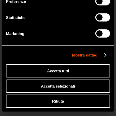
Preferenze
Prodotti
Turbine
SI
Statistiche
Manipoli
NO
Micromotori
Marketing
Odontoiatria Portatile
Igiene Orale
Mostra dettagli
Endodonzia
Chirurgia
Accetta tutti
Laboratorio
Accetta selezionati
Igiene e Manutenzione
Rifiuta
Brand
Create it