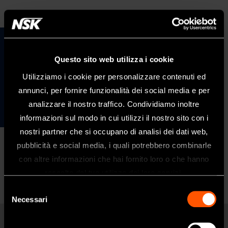
Questo sito web utilizza i cookie
Utilizziamo i cookie per personalizzare contenuti ed
annunci, per fornire funzionalità dei social media e per
Per maggiori dettagli sulle attività di sostenibilità
analizzare il nostro traffico. Condividiamo inoltre
di NSK consultare il sito aziendale.
informazioni sul modo in cui utilizzi il nostro sito con i
nostri partner che si occupano di analisi dei dati web,
pubblicità e social media, i quali potrebbero combinarle
Benvenuti nel sito web di NSK Dental
con altre informazioni che hai fornito loro o che hanno
Italy
raccolto dal tuo utilizzo dei loro servizi.
Questo sito è destinato esclusivamente
Selezione
ai professionisti del settore dentale.
Necessari
del
Se siete un professionista sanitario, fate
consenso
clic su sì.