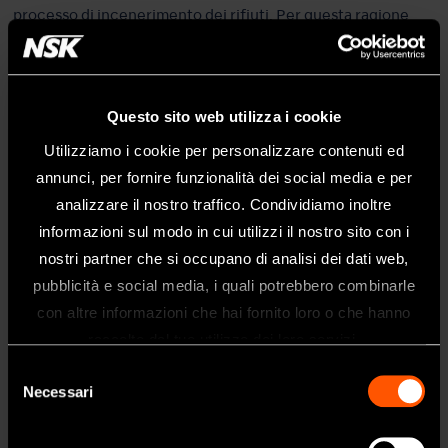
processo di incenerimento dei rifiuti. Per questa ragione
oggi vendiamo il nostro olio da taglio di scarto.
In questo modo ci impegniamo in attività volte a far
Questo sito web utilizza i cookie
coesistere il mantenimento di un ambiente di lavoro
Utilizziamo i cookie per personalizzare contenuti ed
confortevole e il riciclo delle risorse, compreso l'olio di
annunci, per fornire funzionalità dei social media e per
scarto, nella produzione.
analizzare il nostro traffico. Condividiamo inoltre
Inoltre, l'olio da taglio riciclato dal sistema di
informazioni sul modo in cui utilizzi il nostro sito con i
microfiltrazione viene riutilizzato nel processo di
nostri partner che si occupano di analisi dei dati web,
produzione, contribuendo ulteriormente a ridurre la
pubblicità e social media, i quali potrebbero combinarle
Benvenuti nel sito web di NSK Dental
quantità di oli esausti.
con altre informazioni che hai fornito loro o che hanno
Italy
raccolto dal tuo utilizzo dei loro servizi.
Questo sito è destinato esclusivamente
Selezione
ai professionisti del settore dentale.
Necessari
Torna all'inizio della pagina sulla
del
Se siete un professionista sanitario, fate
sostenibilità
consenso
clic su sì.