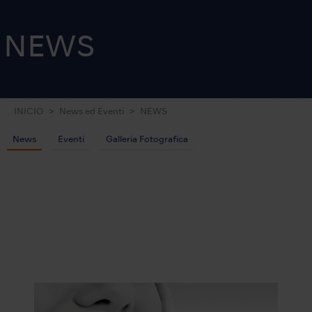
NEWS
INICIO
News ed Eventi
NEWS
News
Eventi
Galleria Fotografica