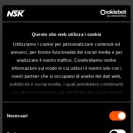
Questo sito web utilizza i cookie
Utilizziamo i cookie per personalizzare contenuti ed
annunci, per fornire funzionalità dei social media e per
analizzare il nostro traffico. Condividiamo inoltre
informazioni sul modo in cui utilizzi il nostro sito con i
nostri partner che si occupano di analisi dei dati web,
pubblicità e social media, i quali potrebbero combinarle
Benvenuti nel sito web di NSK Dental
con altre informazioni che hai fornito loro o che hanno
NSK 360° Tour
Italy
raccolto dal tuo utilizzo dei loro servizi.
Questo sito è destinato esclusivamente
Selezione
NSK è lieta di presentarvi "NSK 360° Tour", un tour virtuale
ai professionisti del settore dentale.
Necessari
del
della nostra sede e del nostro stabilimento.
Se siete un professionista sanitario, fate
consenso
Vi invitiamo a esplorare il nostro ambiente produttivo.
clic su sì.