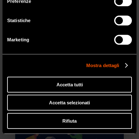
Buon viaggio!
Preferenze
SI
NSK 360° Tour
Statistiche
NO
Marketing
Mostra dettagli
Accetta tutti
Accetta selezionati
Rifiuta