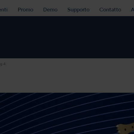
nti
Promo
Demo
Supporto
Contatto
A
g 4