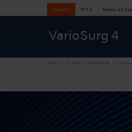
Prodotti
M.I.T.
News ed Eve
VarioSurg 4
INICIO
Prodotti
CHIRURGIA
VarioSur